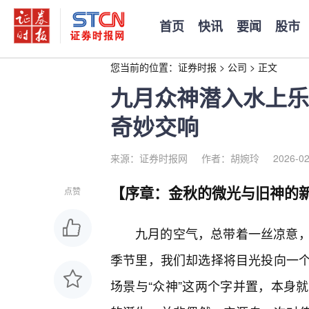
首页
快讯
要闻
股市
您当前的位置：
证券时报
>
公司
>
正文
九月众神潜入水上乐
奇妙交响
来源：证券时报网
作者：胡婉玲
2026-02
【序章：金秋的微光与旧神的
点赞
九月的空气，总带着一丝凉意
季节里，我们却选择将目光投向一个
场景与“众神”这两个字并置，本身