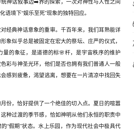
统神话叙事边➡️界的探索，一次对神性与人性之间
化语境下“娱乐至死”现象的独特回应。
次对经典神话意象的重审。千百年来，我们耳熟能详
的形象似乎总是被固定在宏大的祭坛、庄严的仪式，
力量的象征，是道德的标🌸杆，是宇宙秩序的维护
教色彩与神圣光环，他们是否也拥有我们普通人一般
也会感到疲惫，渴望逃离，想要在一片清凉中找回失
的月份，恰好提供了一个绝佳的切入点。夏日的喧嚣
。这种过渡的季节感，恰如神明从他们永恒的职责中
的“假期”状态。水上乐园，作为现代社会中极具代