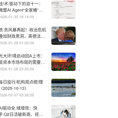
技!术:驱动下的双十一：
微盟AI Agent“全家桶”重
构营销大促，降本达80%
2026-01-30 18:14:09
债.务风暴再起！政治危机
叠加财政黑洞，英德法30
年期国债收益率创多年新
2026-01-28 01:26:09
高
光大环!境启动回A上市：
是资本市场布局的需要，
也是对焚烧出海的长期看
2026-01-28 23:30:09
好
每日投行/机构观点梳!理
（2025-10-13）
2026-02-07 03:38:09
AI驱动全.域增效：快
手.Q2日活破新高，经调