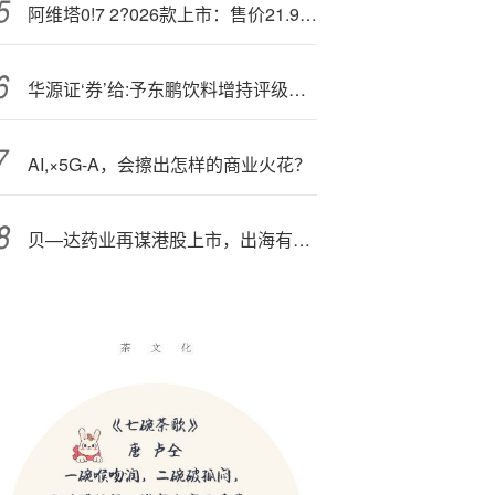
阿维塔0!7 2?026款上市：售价21.99万元起，长安、华为、宁德时代合作再升级
华源证‘券’给:予东鹏饮料增持评级：国产功能饮料龙头持续进化，迈向平台化发展
AI,×5G-A，会擦出怎样的商业火花？
贝—达药业再谋港股上市，出海有新解？