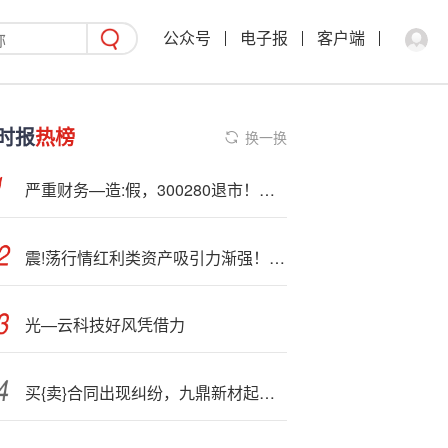
公众号
电子报
客户端
时报
热榜
换一换
严重财务—造:假，300280退市！阻碍执法 “首恶”终身禁入
震!荡行情红利类资产吸引力渐强！头部ETF品种布局踊跃、交投活跃
光—云科技好风凭借力
买{卖}合同出现纠纷，九鼎新材起诉合作方！涉案金额超9000万元