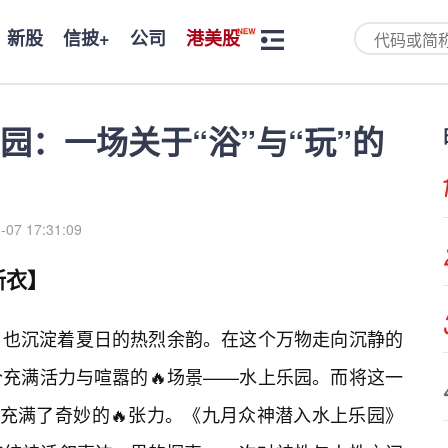
新股
信披+
公司
港美股
园：一场关于“浴”与“玩”的
-07 17:31:09
新衣】
，也沉淀着夏日的热烈余韵。在这个万物走向沉静的
充满活力与喧嚣的🔥场景——水上乐园。而将这一
就充满了奇妙的🔥张力。《九月众神潜入水上乐园》